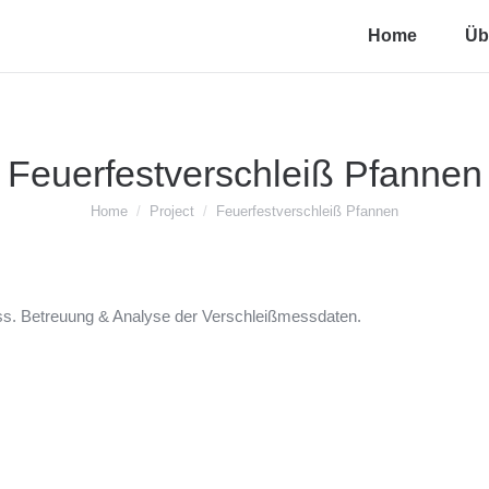
Home
Üb
Feuerfestverschleiß Pfannen
You are here:
Home
Project
Feuerfestverschleiß Pfannen
ss. Betreuung & Analyse der Verschleißmessdaten.