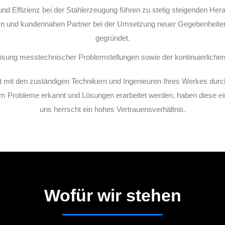
und Effizienz bei der Stahlerzeugung führen zu stetig steigenden Her
nten und kundennahen Partner bei der Umsetzung neuer Gegebenheit
gegründet.
 Lösung messtechnischer Problemstellungen sowie der kontinuierlich
mit den zuständigen Technikern und Ingenieuren Ihres Werkes durchg
am Probleme erkannt und Lösungen erarbeitet werden, haben diese e
uns herrscht ein hohes Vertrauensverhältnis.
Wofür wir stehen