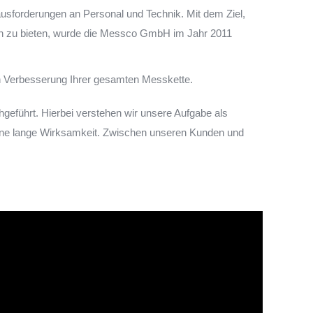
ausforderungen an Personal und Technik. Mit dem Ziel,
en zu bieten, wurde die Messco GmbH im Jahr 2011
en Verbesserung Ihrer gesamten Messkette.
eführt. Hierbei verstehen wir unsere Aufgabe als
ine lange Wirksamkeit. Zwischen unseren Kunden und